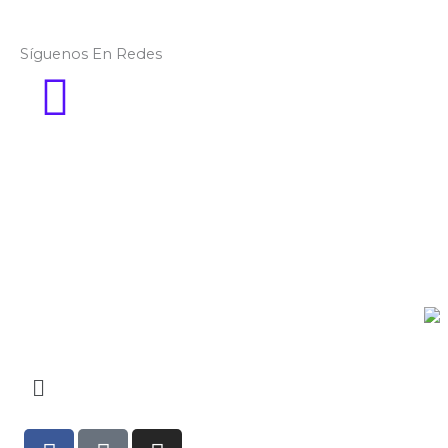
Síguenos En Redes
Menú
F
G
I