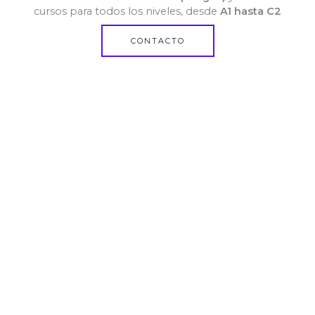
cursos para todos los niveles, desde
A1 hasta C2
CONTACTO
Cursos De Idiomas Para Todas Las Edades
En Eurolenguas creemos que cada estudiante
aprende de forma diferente. Por eso ofrecemos
programas diseñados según la edad y los objetivos
de cada alumno.
También ofrecemos apoyo para asignaturas
bilingües y refuerzo escolar.
LLAMAR